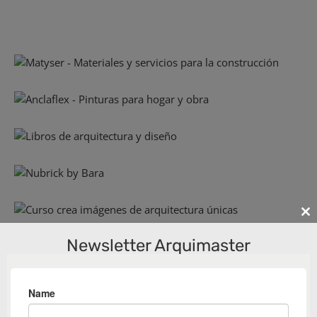
Cl
th
Newsletter Arquimaster
m