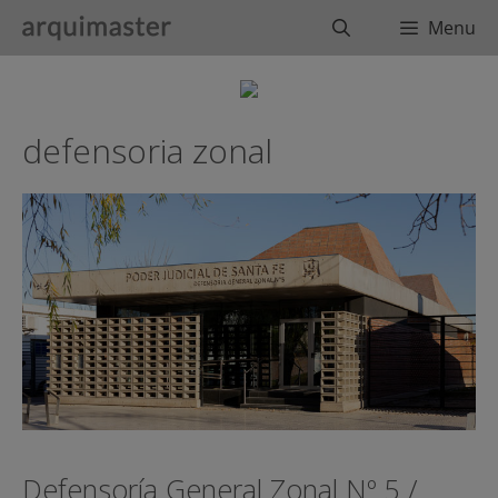
Saltar
Buscar
Menu
al
contenido
defensoria zonal
Defensoría General Zonal Nº 5 /