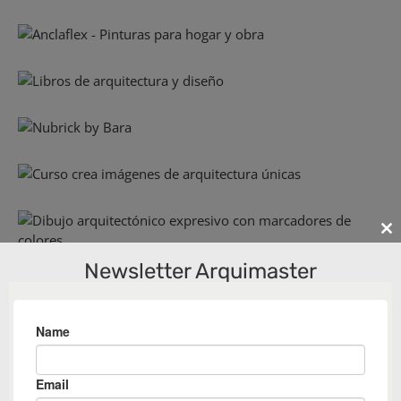
Cl
th
Newsletter Arquimaster
m