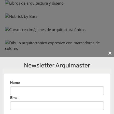
Cl
th
Newsletter Arquimaster
m