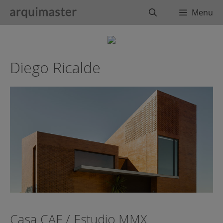
Saltar
Buscar
Menu
al
contenido
Diego Ricalde
Casa CAF / Estudio MMX