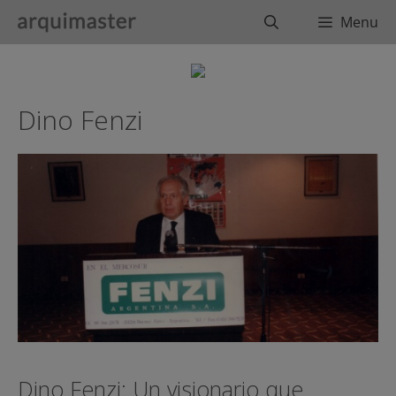
Saltar
Buscar
Menu
al
contenido
Dino Fenzi
Dino Fenzi: Un visionario que