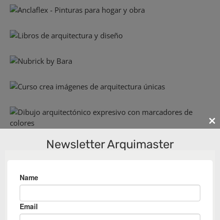
Cl
th
Newsletter Arquimaster
m