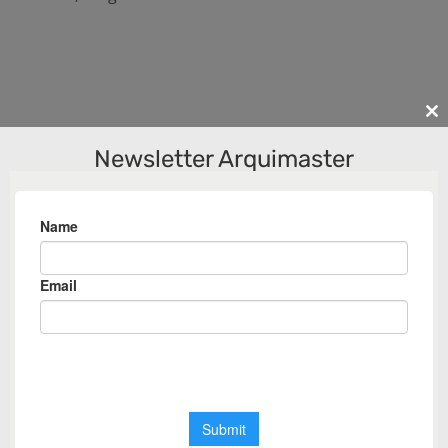
Cl
th
Newsletter Arquimaster
m