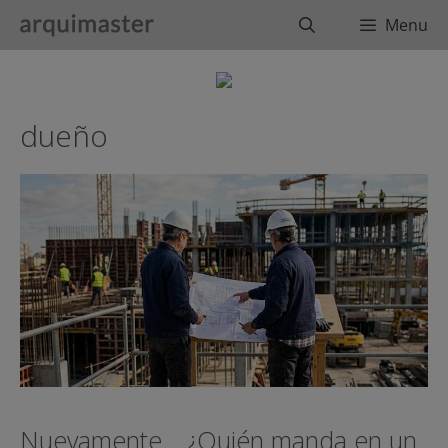
Saltar
Buscar
Menu
al
contenido
dueño
Nuevamente… ¿Quién manda en un