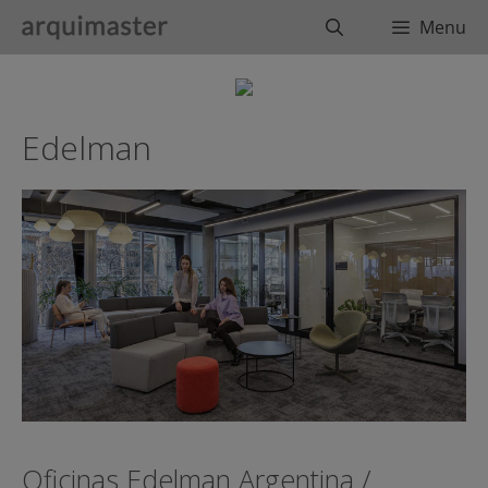
Saltar
Buscar
Menu
al
contenido
Edelman
Oficinas Edelman Argentina /