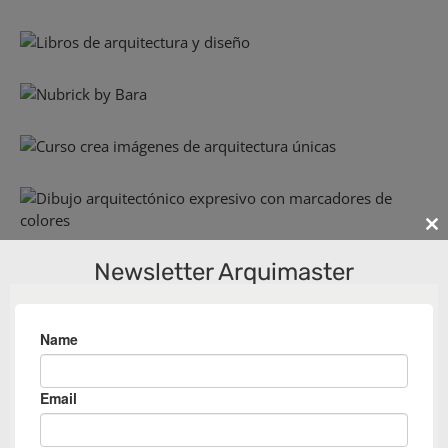
Cl
th
Newsletter Arquimaster
m