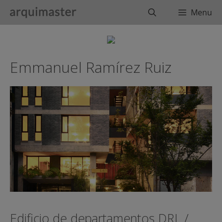
Saltar
Buscar
Menu
al
contenido
Emmanuel Ramírez Ruiz
Edificio de departamentos DRL /