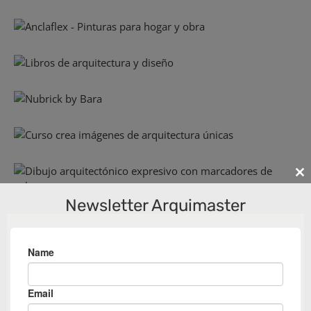
Cl
th
Newsletter Arquimaster
m