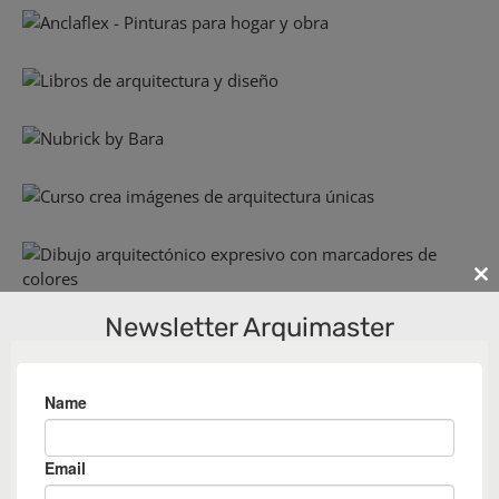
Cl
th
Newsletter Arquimaster
m