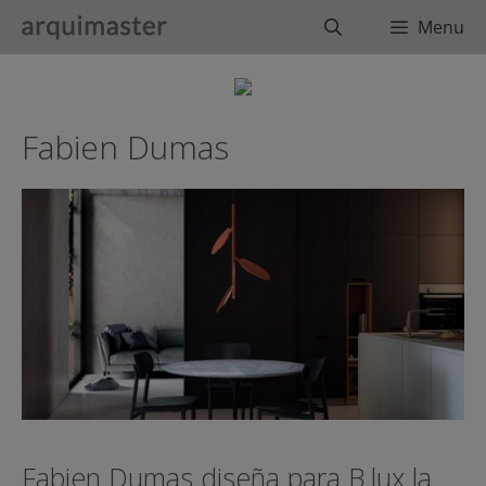
Saltar
Buscar
Menu
al
contenido
Fabien Dumas
Fabien Dumas diseña para B.lux la