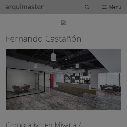
Saltar
Buscar
Menu
al
contenido
Fernando Castañón
Corporativo en Miyana /