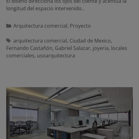
El diseño direcciona los ojos del cliente y acentua la
longitud del espacio intervenido..
Categorías
Arquitectura comercial
,
Proyecto
Etiquetas
arquitectura comercial
,
Ciudad de Mexico
,
Fernando Castañón
,
Gabriel Salazar
,
joyeria
,
locales
comerciales
,
usoarquitectura