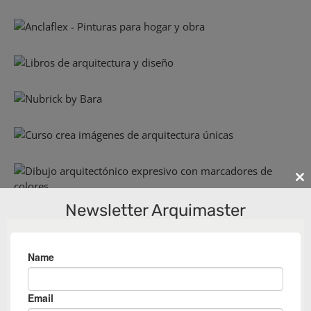
Cl
th
Newsletter Arquimaster
m