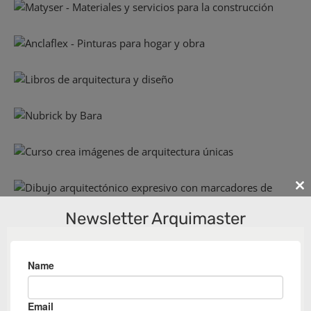
Cl
th
Newsletter Arquimaster
m