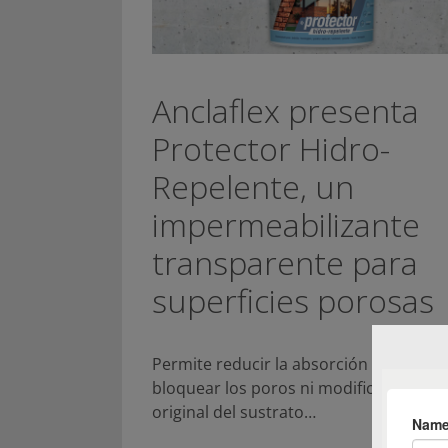
Anclaflex presenta
Protector Hidro-
Repelente, un
impermeabilizante
transparente para
superficies porosas
Permite reducir la absorción de agua s
bloquear los poros ni modificar el asp
original del sustrato…