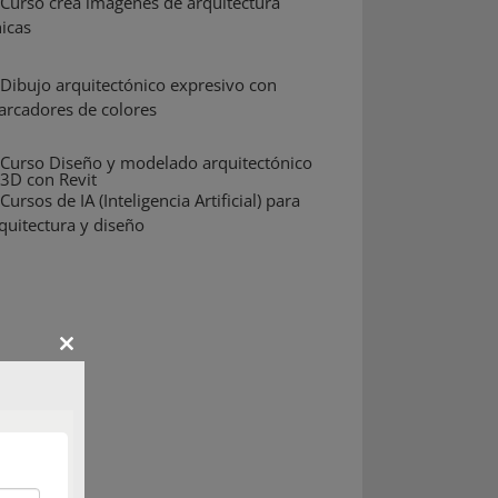
Close
this
module