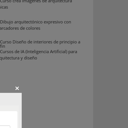
Close
this
module