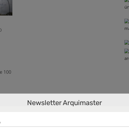
º
de 100
Newsletter Arquimaster
n
,