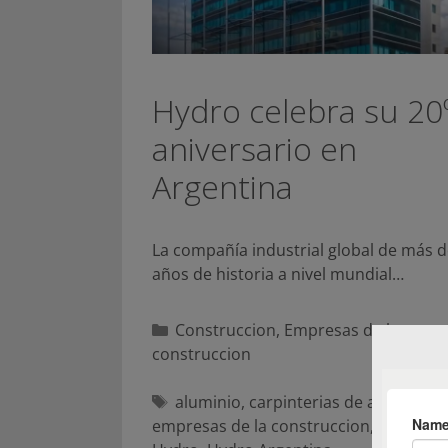
Hydro celebra su 20
aniversario en
Argentina
La compañía industrial global de más 
años de historia a nivel mundial…
Categorías
Construccion
,
Empresas de la
construccion
Etiquetas
aluminio
,
carpinterias de aluminio
,
empresas de la construccion
,
extrusió