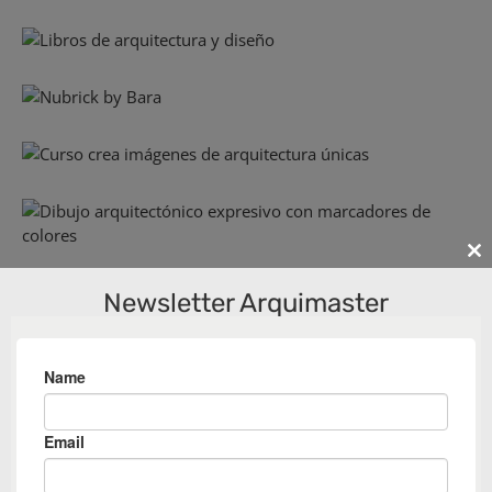
Cl
th
Newsletter Arquimaster
m