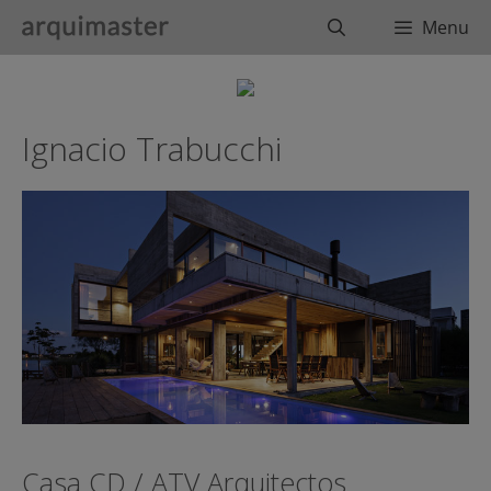
Saltar
Buscar
Menu
al
contenido
Ignacio Trabucchi
Casa CD / ATV Arquitectos