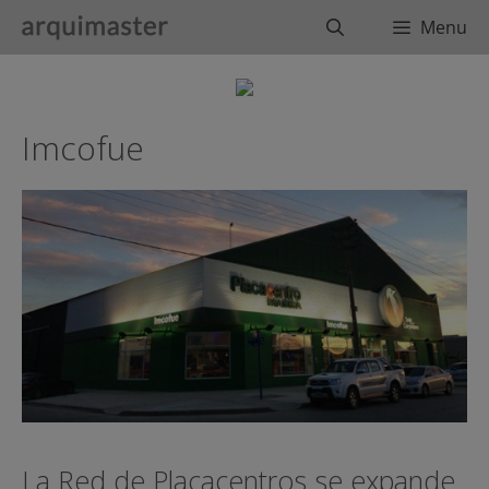
Saltar
Buscar
Menu
al
contenido
Imcofue
La Red de Placacentros se expande