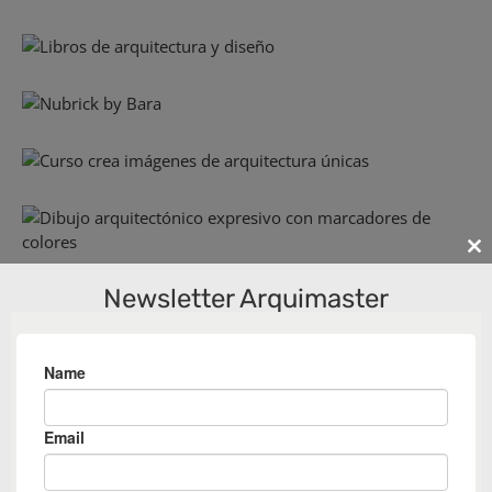
Cl
th
Newsletter Arquimaster
m