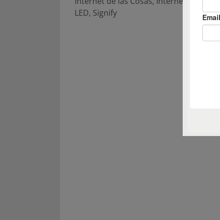
Internet de las Cosas
,
Internet of Thing
LED
,
Signify