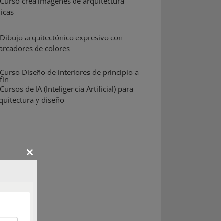
Close
this
module