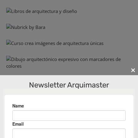
Cl
th
Newsletter Arquimaster
m