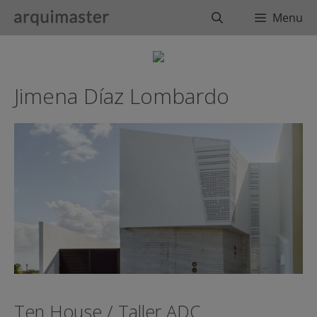
Saltar
Buscar
Menu
al
contenido
Jimena Díaz Lombardo
Ten House / Taller ADC