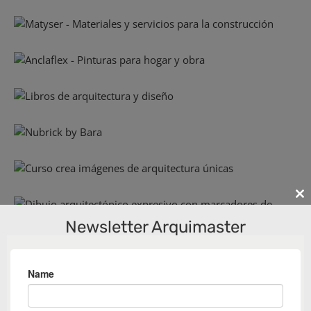
Cl
th
Newsletter Arquimaster
m