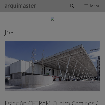
Saltar
Buscar
Menu
al
contenido
JSa
Estación CETRAM Cuatro Caminos /