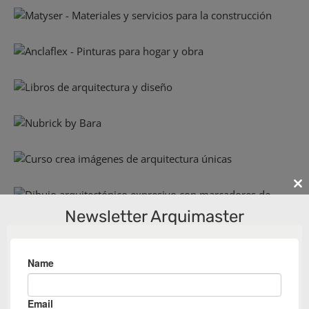
Cl
th
Newsletter Arquimaster
m