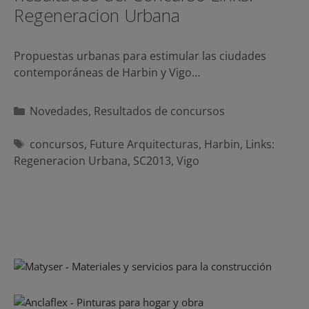
Regeneracion Urbana
Propuestas urbanas para estimular las ciudades
contemporáneas de Harbin y Vigo…
Categorías
Novedades
,
Resultados de concursos
Etiquetas
concursos
,
Future Arquitecturas
,
Harbin
,
Links:
Regeneracion Urbana
,
SC2013
,
Vigo