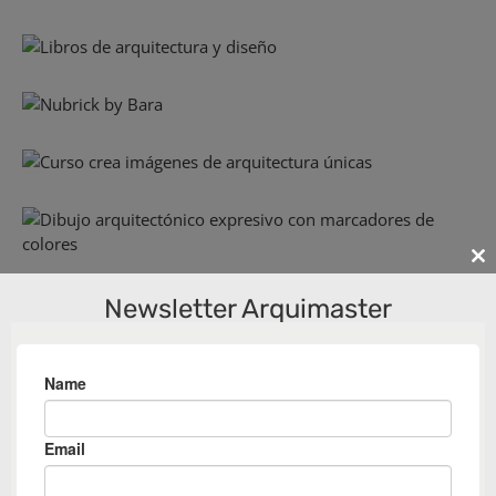
Cl
th
Newsletter Arquimaster
m