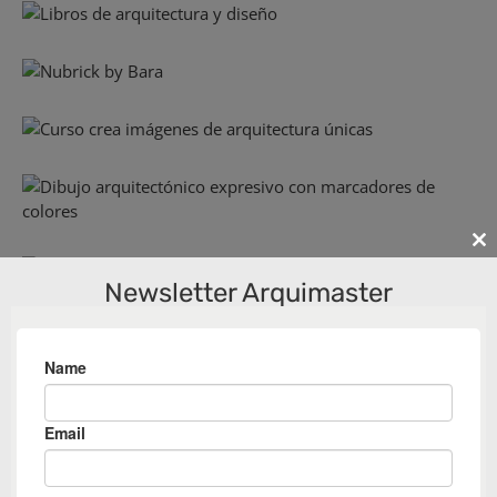
Cl
th
Newsletter Arquimaster
m