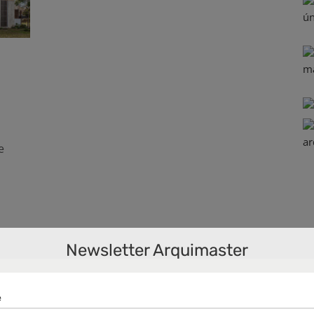
e
rado
,
Newsletter Arquimaster
gno
,