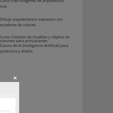
Close
this
module