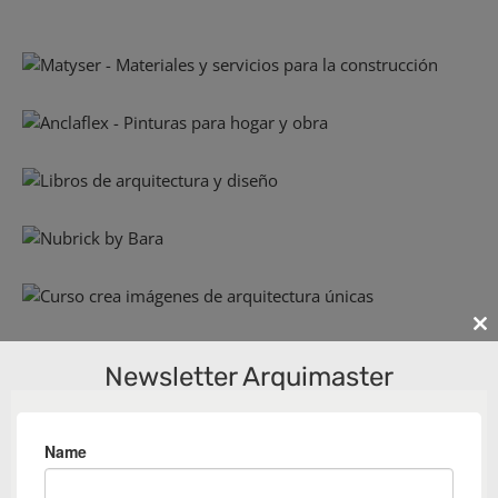
Cl
th
Newsletter Arquimaster
m