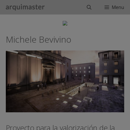
Saltar
Buscar
Menu
al
contenido
Michele Bevivino
Proyecto para la valorización de la