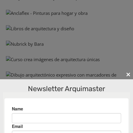
Cl
th
Newsletter Arquimaster
m