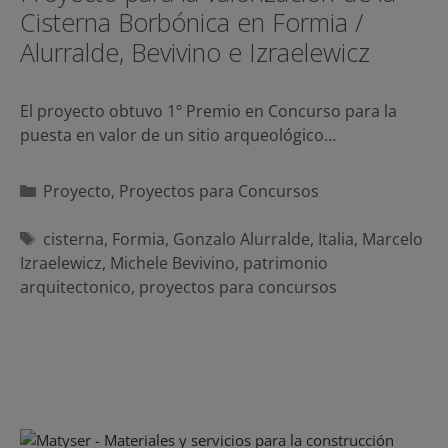
Cisterna Borbónica en Formia /
Alurralde, Bevivino e Izraelewicz
El proyecto obtuvo 1º Premio en Concurso para la
puesta en valor de un sitio arqueológico…
Categorías
Proyecto
,
Proyectos para Concursos
Etiquetas
cisterna
,
Formia
,
Gonzalo Alurralde
,
Italia
,
Marcelo
Izraelewicz
,
Michele Bevivino
,
patrimonio
arquitectonico
,
proyectos para concursos