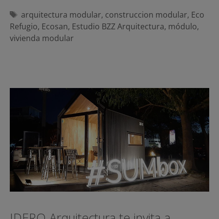
Etiquetas
arquitectura modular
,
construccion modular
,
Eco
Refugio
,
Ecosan
,
Estudio BZZ Arquitectura
,
módulo
,
vivienda modular
IDERO Arquitectura te invita a