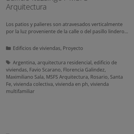
Arquitectura
Los patios y palieres son atravesados verticalmente
por la luz proveniente de la calle o del pasillo lindero…
Categorías
Edificios de viviendas
,
Proyecto
Etiquetas
Argentina
,
arquitectura residencial
,
edificio de
viviendas
,
Favio Scarano
,
Florencia Galindez
,
Maximiliano Sala
,
MSFS Arquitectura
,
Rosario
,
Santa
Fe
,
vivienda colectiva
,
vivienda en ph
,
vivienda
multifamiliar