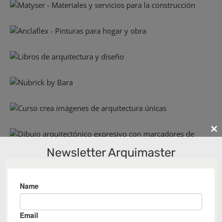
Cl
th
Newsletter Arquimaster
m