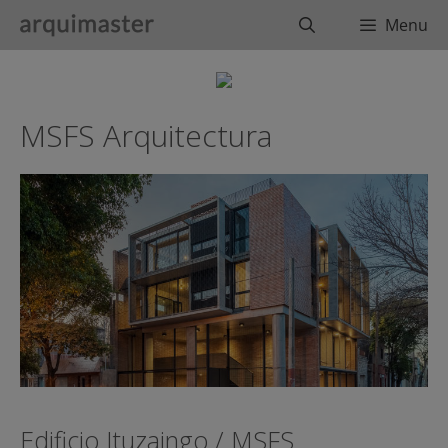
Saltar
Buscar
Menu
al
contenido
MSFS Arquitectura
Edificio Ituzaingo / MSFS