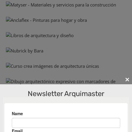
Cl
th
Newsletter Arquimaster
m