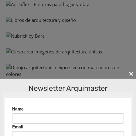
Cl
th
Newsletter Arquimaster
m