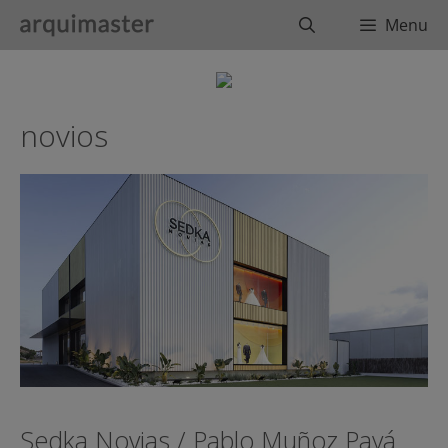
Saltar
Buscar
Menu
al
contenido
novios
Sedka Novias / Pablo Muñoz Payá