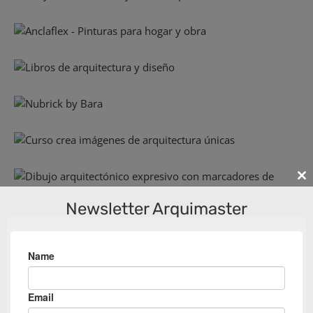
Cl
th
Newsletter Arquimaster
m