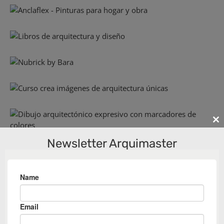
Cl
th
Newsletter Arquimaster
m