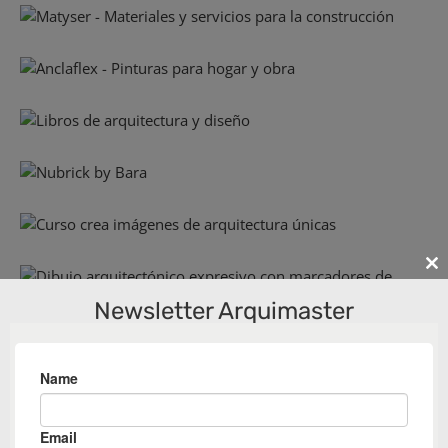
Cl
th
Newsletter Arquimaster
m