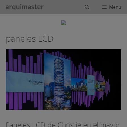
Saltar
Buscar
Menu
al
contenido
paneles LCD
Paneles LCD de Christie en el mayor