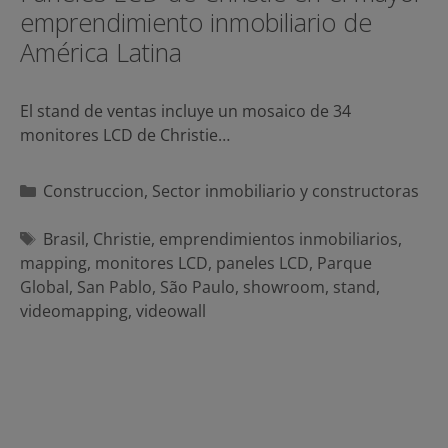
emprendimiento inmobiliario de
América Latina
El stand de ventas incluye un mosaico de 34
monitores LCD de Christie…
Categorías
Construccion
,
Sector inmobiliario y constructoras
Etiquetas
Brasil
,
Christie
,
emprendimientos inmobiliarios
,
mapping
,
monitores LCD
,
paneles LCD
,
Parque
Global
,
San Pablo
,
São Paulo
,
showroom
,
stand
,
videomapping
,
videowall