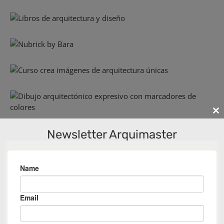
Cl
th
Newsletter Arquimaster
m