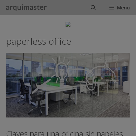
Saltar
Buscar
Menu
al
contenido
paperless office
Claves para una oficina sin papeles