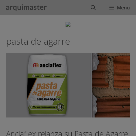
Saltar
Buscar
Menu
al
contenido
pasta de agarre
Anclaflex relanza su Pasta de Agarre