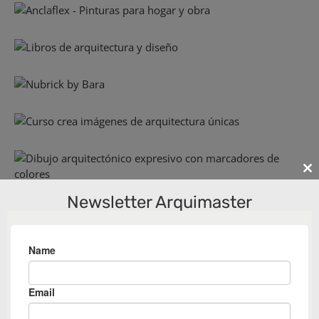
Cl
th
Newsletter Arquimaster
m