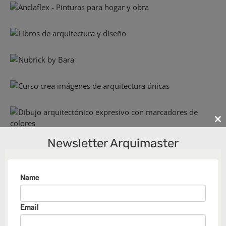
Cl
th
Newsletter Arquimaster
m