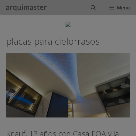
Saltar
Buscar
Menu
al
contenido
placas para cielorrasos
Knauf, 13 años con Casa FOA y la