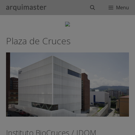
Saltar
Buscar
Menu
al
contenido
Plaza de Cruces
Instituto BioCruces / IDOM