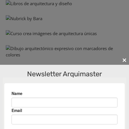
Cl
th
Newsletter Arquimaster
m