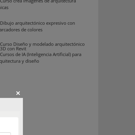
Close
this
module