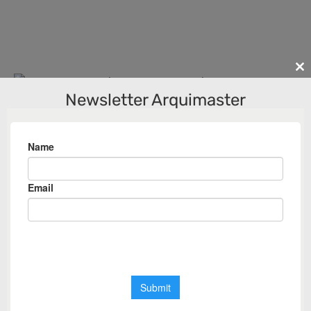
Cl
th
Newsletter Arquimaster
m