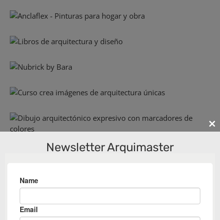
Cl
th
Newsletter Arquimaster
m