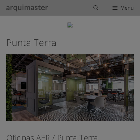
Saltar
Buscar
Menu
al
contenido
Punta Terra
Oficinas AER / Punta Terra