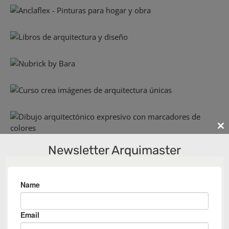
Cl
th
Newsletter Arquimaster
m