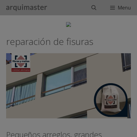
Saltar
Buscar
Menu
al
contenido
reparación de fisuras
Pequeños arreglos, grandes