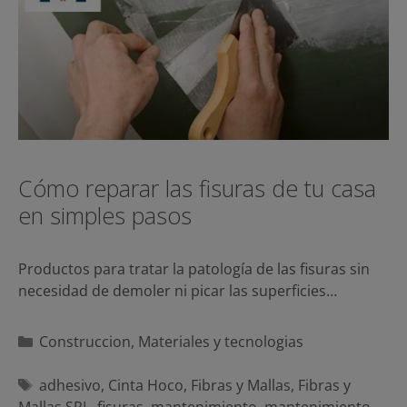
Cómo reparar las fisuras de tu casa
en simples pasos
Productos para tratar la patología de las fisuras sin
necesidad de demoler ni picar las superficies…
Categorías
Construccion
,
Materiales y tecnologias
Etiquetas
adhesivo
,
Cinta Hoco
,
Fibras y Mallas
,
Fibras y
Mallas SRL
,
fisuras
,
mantenimiento
,
mantenimiento