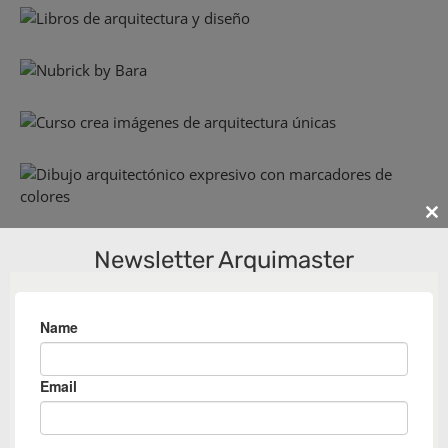
Cl
th
Newsletter Arquimaster
m