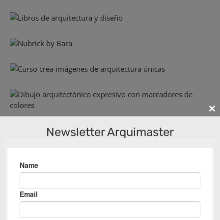
Cl
th
Newsletter Arquimaster
m