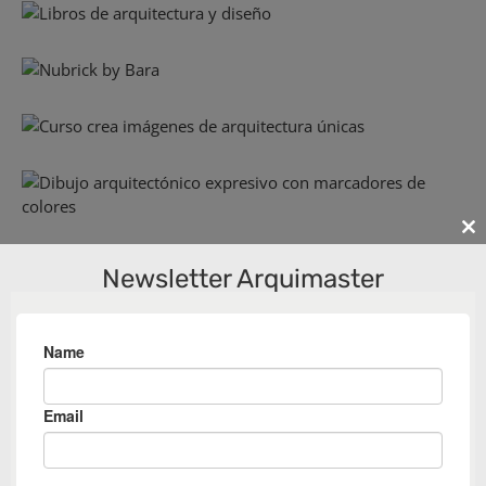
Cl
th
Newsletter Arquimaster
m