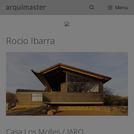
Saltar
Buscar
Menu
al
contenido
Rocio Ibarra
Casa Los Molles / JARQ