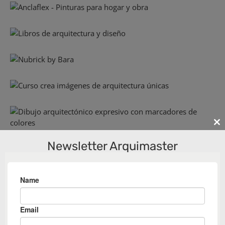
Cl
th
Newsletter Arquimaster
m