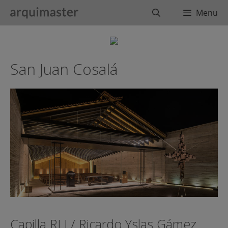
Saltar
Buscar
Menu
al
contenido
San Juan Cosalá
Capilla RLJ / Ricardo Yslas Gámez