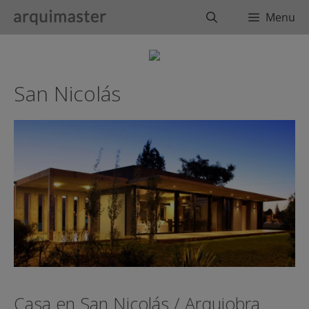
Saltar
Buscar
Menu
al
contenido
San Nicolás
Casa en San Nicolás / Arquiobra