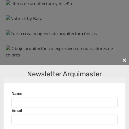
Cl
th
Newsletter Arquimaster
m