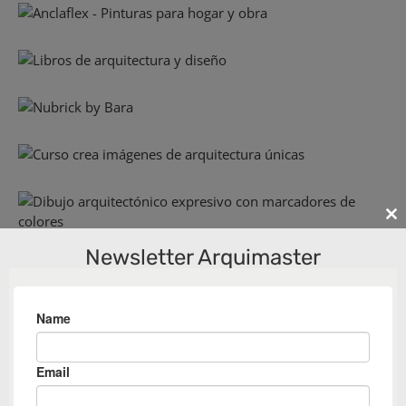
Cl
th
Newsletter Arquimaster
m