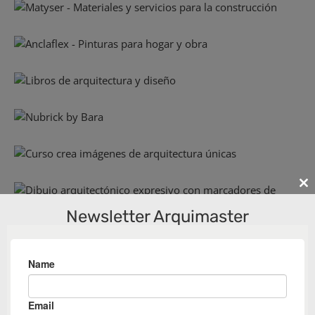
Cl
th
Newsletter Arquimaster
m