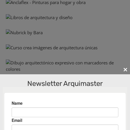
Cl
th
Newsletter Arquimaster
m