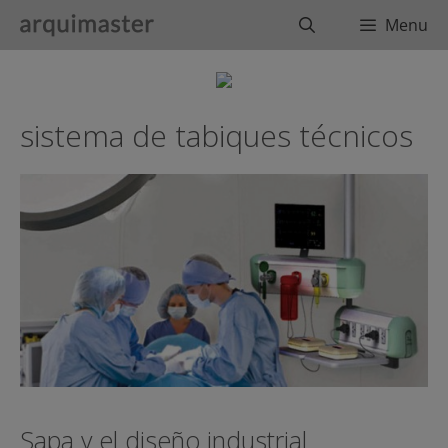
Saltar
Buscar
Menu
al
contenido
sistema de tabiques técnicos
Sapa y el diseño industrial