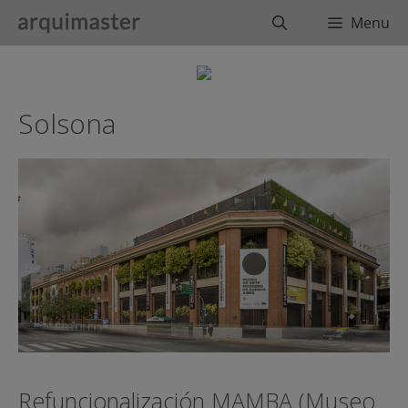
Saltar
Buscar
Menu
al
contenido
Solsona
Refuncionalización MAMBA (Museo