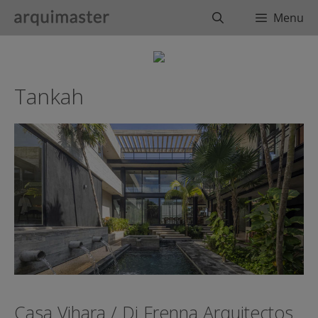
Saltar
Buscar
Menu
al
contenido
Tankah
Casa Vihara / Di Frenna Arquitectos