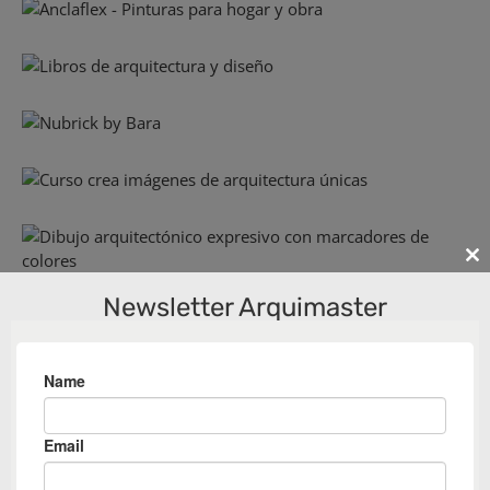
Cl
th
Newsletter Arquimaster
m